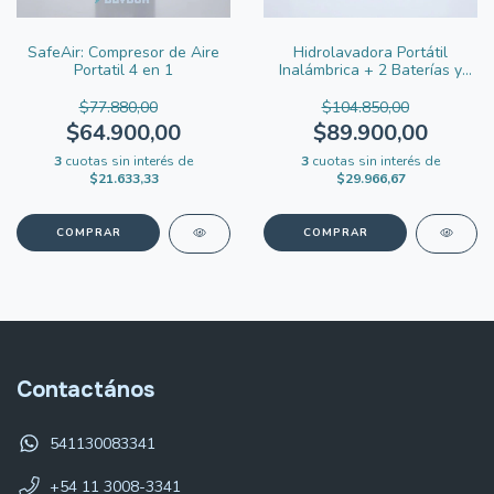
SafeAir: Compresor de Aire
Hidrolavadora Portátil
Portatil 4 en 1
Inalámbrica + 2 Baterías y
Accesorios
$77.880,00
$104.850,00
$64.900,00
$89.900,00
3
cuotas sin interés de
3
cuotas sin interés de
$21.633,33
$29.966,67
Contactános
541130083341
+54 11 3008-3341